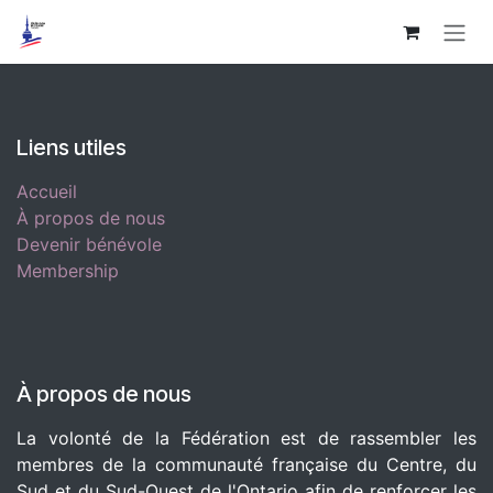
Se rendre au contenu
Liens utiles
Accueil
À propos de nous
Devenir bénévole
Membership
À propos de nous
La volonté de la Fédération est de rassembler les
membres de la communauté française du Centre, du
Sud et du Sud-Ouest de l'Ontario afin de renforcer les