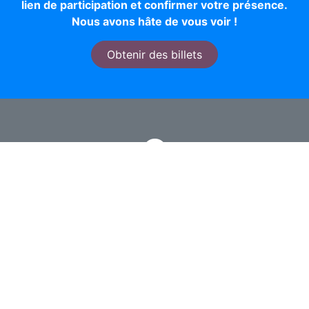
lien de participation et confirmer votre présence.
Nous avons hâte de vous voir !
Obtenir des billets
Devenir bénévole
Cliquez sur « Je veux aider » pour accéder au lien
d'inscription et rejoindre l'équipe. Votre aide fera
une réelle différence !
Je veux aider